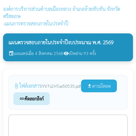
องค์การบริหารส่วนตำบลเมืองหลวง
อำเภอห้วยทับทัน จังหวัด
ศรีสะเกษ
›
แผนการตรวจสอบภายในประจำปี
แผนตรวจสอบภายในประจำปีงบประมาณ พ.ศ. 2569
เผยแพร่เมื่อ 4 สิงหาคม 2568
เปิดอ่าน 93 ครั้ง
event
visibility
ไฟล์เอกสาร
attach_file
ดาวน์โหลด
lYV7s2HTue50535.pdf
file_download
คัดลอกลิงก์
link